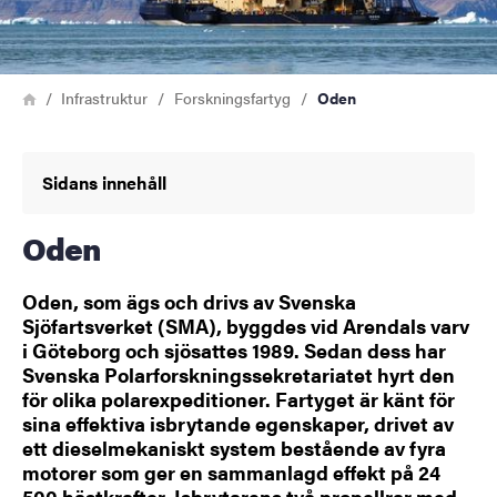
Länkstig
Hem
Infrastruktur
Forskningsfartyg
Oden
Sidans innehåll
Oden
Oden, som ägs och drivs av Svenska
Sjöfartsverket (SMA), byggdes vid Arendals varv
i Göteborg och sjösattes 1989. Sedan dess har
Svenska Polarforskningssekretariatet hyrt den
för olika polarexpeditioner. Fartyget är känt för
sina effektiva isbrytande egenskaper, drivet av
ett dieselmekaniskt system bestående av fyra
motorer som ger en sammanlagd effekt på 24
500 hästkrafter. Isbrytarens två propellrar med