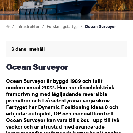
Länkstig
Hem
Infrastruktur
Forskningsfartyg
Ocean Surveyor
Sidans innehåll
Ocean Surveyor
Ocean Surveyor är byggd 1989 och fullt
moderniserad 2022. Hon har dieselelektrisk
framdrivning med lågljudande reversibla
propellrar och två sidostyrare i varje skrov.
Fartyget har Dynamic Positioning klass 0 och
erbjuder autopilot, DP och manuell kontroll.
Ocean Surveyor kan vara till sjöss i upp till två
veckor och är utrustad med avancerade
instrument för omfattande bottenkartläggning.