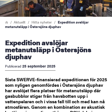
Länkstig
Hem
Aktuellt
Hitta nyheter
Expedition avslöjar
metanutsläpp i Östersjöns djuphav
Expedition avslöjar
metanutsläpp i Östersjöns
djuphav
25 september 2025
Publicerad
Sista SWERVE-finansierad expeditionen för 2025
som nyligen genomfördes i Östersjöns djuphav
har avslöjat flera platser för metanutsläpp där
gasbubblor stiger från havsbotten upp i
vattenpelaren och i vissa fall till och med kan nå
atmosfären. Genom en kombination av akustisk