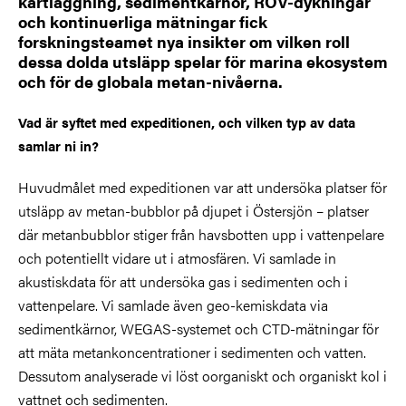
kartläggning, sedimentkärnor, ROV-dykningar
och kontinuerliga mätningar fick
forskningsteamet nya insikter om vilken roll
dessa dolda utsläpp spelar för marina ekosystem
och för de globala metan-nivåerna.
Vad är syftet med expeditionen, och vilken typ av data
samlar ni in?
Huvudmålet med expeditionen var att undersöka platser för
utsläpp av metan-bubblor på djupet i Östersjön – platser
där metanbubblor stiger från havsbotten upp i vattenpelare
och potentiellt vidare ut i atmosfären. Vi samlade in
akustiskdata för att undersöka gas i sedimenten och i
vattenpelare. Vi samlade även geo-kemiskdata via
sedimentkärnor, WEGAS-systemet och CTD-mätningar för
att mäta metankoncentrationer i sedimenten och vatten.
Dessutom analyserade vi löst oorganiskt och organiskt kol i
vattnet och sedimenten.